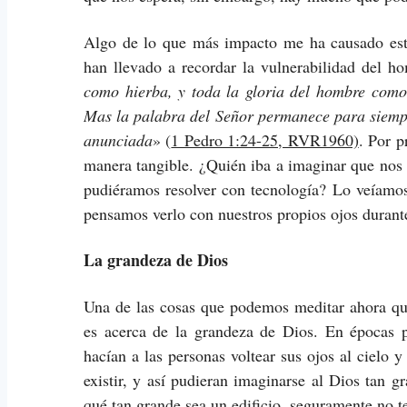
Algo de lo que más impacto me ha causado este
han llevado a recordar la vulnerabilidad del h
como hierba, y toda la gloria del hombre como f
Mas la palabra del Señor permanece para siempre
anunciada
» (
1 Pedro 1:24-25, RVR1960)
. Por 
manera tangible. ¿Quién iba a imaginar que no
pudiéramos resolver con tecnología? Lo veíamos 
pensamos verlo con nuestros propios ojos durant
La grandeza de Dios
Una de las cosas que podemos meditar ahora qu
es acerca de la grandeza de Dios. En épocas pa
hacían a las personas voltear sus ojos al cielo 
existir, y así pudieran imaginarse al Dios tan 
qué tan grande sea un edificio, seguramente no 