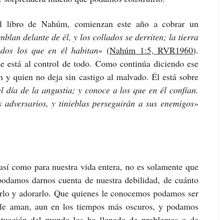
el libro de Nahúm, comienzan este año a cobrar un
blan delante de él, y los collados se derriten; la tierra
dos los que en él habitan
» (
Nahúm 1:5, RVR1960
).
 está al control de todo. Como continúa diciendo ese
 y quien no deja sin castigo al malvado. Él está sobre
l día de la angustia; y conoce a los que en él confían.
adversarios, y tinieblas perseguirán a sus enemigos
»
así como para nuestra vida entera, no es solamente que
podamos darnos cuenta de nuestra debilidad, de cuánto
rlo y adorarlo. Que quienes le conocemos podamos ser
s le aman, aun en los tiempos más oscuros, y podamos
 situación del mundo los ha llenado de problemas o de