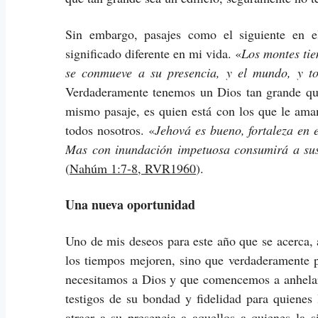
Sin embargo, pasajes como el siguiente en 
significado diferente en mi vida. «
Los montes tiem
se conmueve a su presencia, y el mundo, y to
Verdaderamente tenemos un Dios tan grande que
mismo pasaje, es quien está con los que le aman
todos nosotros. «
Jehová es bueno, fortaleza en e
Mas con inundación impetuosa consumirá a sus 
(
Nahúm 1:7-8, RVR1960
).
Una nueva oportunidad
Uno de mis deseos para este año que se acerca, 
los tiempos mejoren, sino que verdaderamente 
necesitamos a Dios y que comencemos a anhela
testigos de su bondad y fidelidad para quiene
atraer a su presencia a aquellos a quienes la