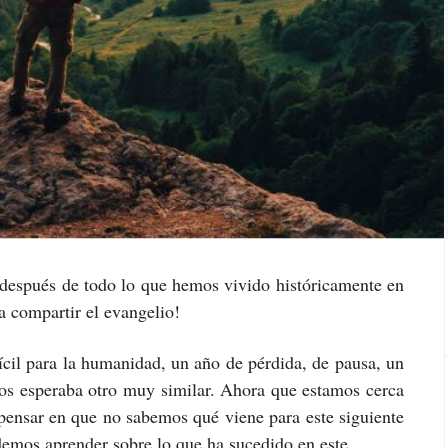
después de todo lo que hemos vivido históricamente en
a compartir el evangelio!
il para la humanidad, un año de pérdida, de pausa, un
os esperaba otro muy similar. Ahora que estamos cerca
ensar en que no sabemos qué viene para este siguiente
emos aprender sobre lo que ha sucedido en este.