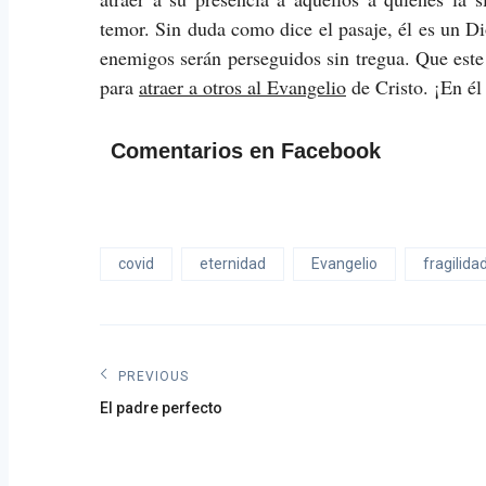
temor. Sin duda como dice el pasaje, él es un Di
enemigos serán perseguidos sin tregua. Que este 
para
atraer a otros al Evangelio
de Cristo. ¡En él
Comentarios en Facebook
covid
eternidad
Evangelio
fragilida
Navegación
PREVIOUS
Previous
de
El padre perfecto
post:
entradas