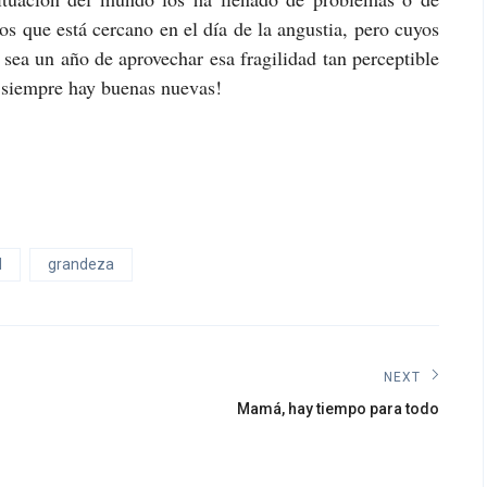
os que está cercano en el día de la angustia, pero cuyos
sea un año de aprovechar esa fragilidad tan perceptible
 siempre hay buenas nuevas!
d
grandeza
NEXT
Next
Mamá, hay tiempo para todo
post: