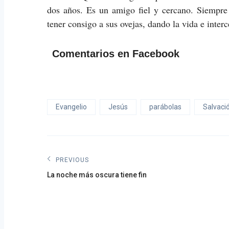
dos años. Es un amigo fiel y cercano. Siempre 
tener consigo a sus ovejas, dando la vida e inter
Comentarios en Facebook
Evangelio
Jesús
parábolas
Salvaci
Navegación
PREVIOUS
Previous
de
La noche más oscura tiene fin
post:
entradas