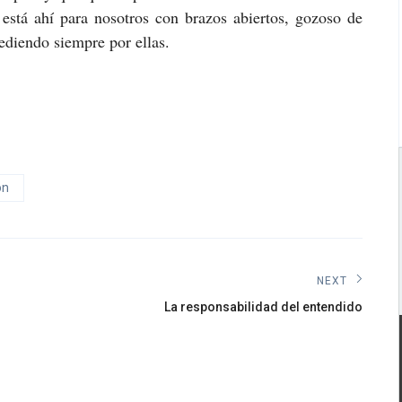
está ahí para nosotros con brazos abiertos, gozoso de
cediendo siempre por ellas.
ón
NEXT
Next
La responsabilidad del entendido
post: