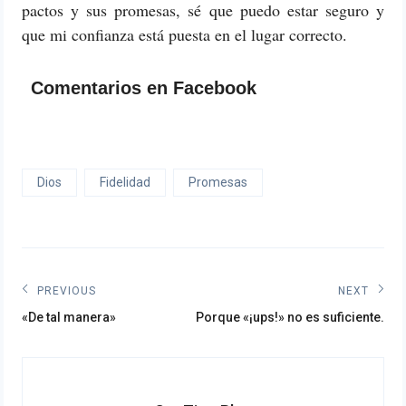
pactos y sus promesas, sé que puedo estar seguro y
que mi confianza está puesta en el lugar correcto.
Comentarios en Facebook
Dios
Fidelidad
Promesas
Navegación
PREVIOUS
NEXT
Previous
Next
de
«De tal manera»
Porque «¡ups!» no es suficiente.
post:
post:
entradas