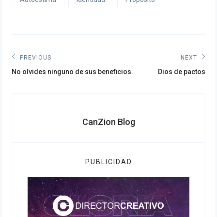
Navegación
PREVIOUS
NEXT
Previous
Next
de
No olvides ninguno de sus beneficios.
Dios de pactos
post:
post:
entradas
CanZion Blog
PUBLICIDAD