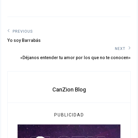
Navegación
PREVIOUS
Previous
de
Yo soy Barrabás
post:
NEXT
entradas
Next
«Déjanos entender tu amor por los que no te conocen»
post:
CanZion Blog
PUBLICIDAD