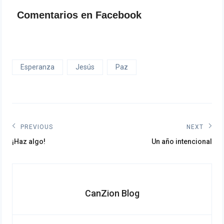
Comentarios en Facebook
Esperanza
Jesús
Paz
Navegación
PREVIOUS
NEXT
Previous
Next
de
¡Haz algo!
Un año intencional
post:
post:
entradas
CanZion Blog