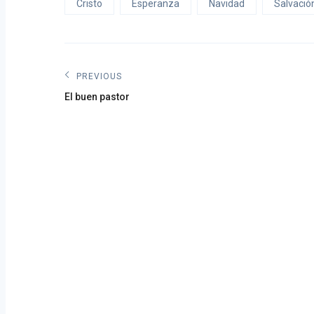
Cristo
Esperanza
Navidad
Salvació
Navegación
PREVIOUS
Previous
de
El buen pastor
post:
entradas