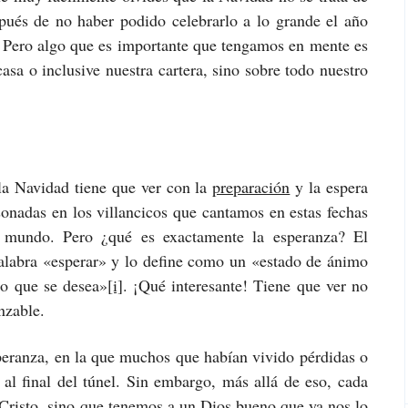
pués de no haber podido celebrarlo a lo grande el año
. Pero algo que es importante que tengamos en mente es
asa o inclusive nuestra cartera, sino sobre todo nuestro
a Navidad tiene que ver con la
preparación
y la espera
sonadas en los villancicos que cantamos en estas fechas
 mundo. Pero ¿qué es exactamente la esperanza? El
palabra «esperar» y lo define como un «estado de ánimo
lo que se desea»
[i]
. ¡Qué interesante! Tiene que ver no
nzable.
peranza, en la que muchos que habían vivido pérdidas o
 al final del túnel. Sin embargo, más allá de eso, cada
Cristo, sino que tenemos a un Dios bueno que ya nos lo