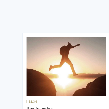
BLOG
Una fe audaz