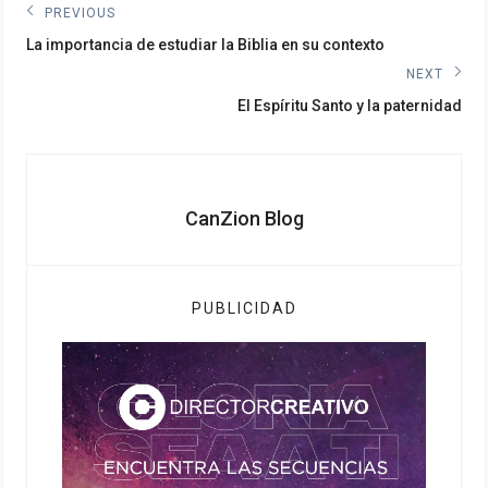
Navegación
PREVIOUS
Previous
de
La importancia de estudiar la Biblia en su contexto
post:
NEXT
entradas
Next
El Espíritu Santo y la paternidad
post:
CanZion Blog
PUBLICIDAD