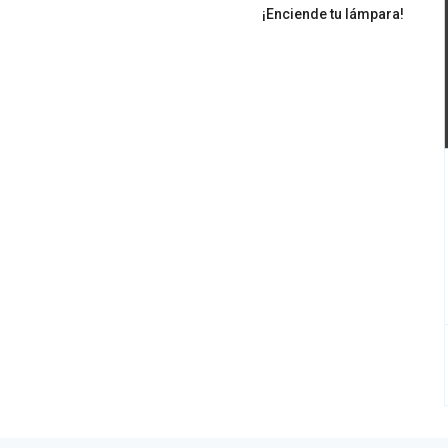
Next
¡Enciende tu lámpara!
post: