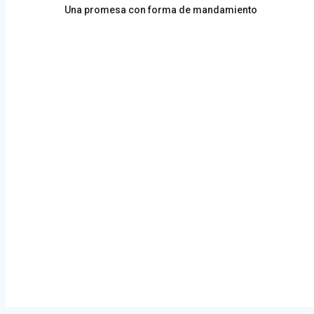
Previous
de
Una promesa con forma de mandamiento
post:
entradas