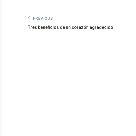
Navegación
PREVIOUS
Previous
de
Tres beneficios de un corazón agradecido
post:
entradas