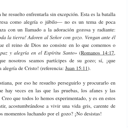
he resuelto enfrentarla sin excepción. Esta es la batalla
esa como alegría o júbilo— no es un tema de poca
a con un llamado a la adoración gozosa y radiante:
oda la tierra! Adoren al Señor con gozo. Vengan ante él
e el reino de Dios no consiste en lo que comemos o
paz y alegría en el Espíritu Santo»
(
Romanos 14:17,
ue nosotros seamos partícipes de su gozo; sí, ¡que
alegría de Cristo! (referencia:
Juan 15:11
).
stiana, por eso he resuelto perseguirlo y procurarlo en
que hay veces en las que las pruebas, los afanes y las
o. Creo que todos lo hemos experimentado, y es en estos
r, acostumbrándose a vivir una vida gris, carente de
stos momentos luchando por el gozo? ¡No desistas!