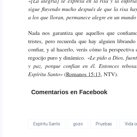
«[La alegría] se expresa en la risa y la eufor
sigue fluyendo mucho después de que la risa ha
a los que lloran, permanece alegre en un mundo 
Nada nos garantiza que aquellos que confiam
tristes, pero recuerda que hay alguien librando
confiar, y al hacerlo, verás cómo la perspectiva
regocijo puro y dinámico.
«Le pido a Dios, fuen
y paz, porque confían en él. Entonces rebos
Espíritu Santo»
(
Romanos 15:13
, NTV).
Comentarios en Facebook
Espíritu Santo
gozo
Pruebas
Vida c