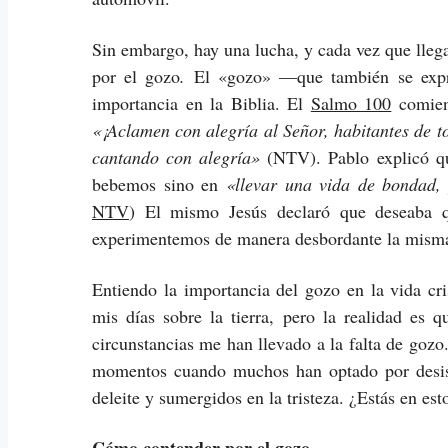
Sin embargo, hay una lucha, y cada vez que llega 
por el gozo
.
El «gozo» —que también se expr
importancia en la Biblia. El
Salmo 100
comienz
«¡Aclamen con alegría al Señor, habitantes de t
cantando con alegría»
(NTV). Pablo explicó qu
bebemos sino en
«llevar una vida de bondad, 
NTV
) El mismo Jesús declaró que deseaba q
experimentemos de manera desbordante la misma 
Entiendo la importancia del gozo en la vida cri
mis días sobre la tierra, pero la realidad es 
circunstancias me han llevado a la falta de goz
momentos cuando muchos han optado por desisti
deleite y sumergidos en la tristeza. ¿Estás en e
Cómo contender por el gozo