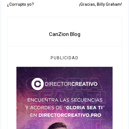
Previous
Next
de
¿Corrupto yo?
¡Gracias, Billy Graham!
post:
post:
entradas
CanZion Blog
PUBLICIDAD