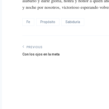
alabarlo y darle gloria, honra y honor a quien aho
y noche por nosotros, victorioso esperando volve
Fe
Propósito
Sabiduría
Navegación
PREVIOUS
Previous
de
Con los ojos en la meta
post:
entradas