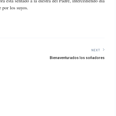
ra está sentado a la diestra del Padre, intercediendo día
r por los suyos.
NEXT
Next
Bienaventurados los soñadores
post: