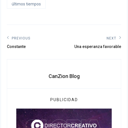
últimos tiempos
Navegación
PREVIOUS
NEXT
Previous
Next
de
Constante
Una esperanza favorable
post:
post:
entradas
CanZion Blog
PUBLICIDAD