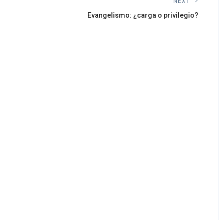
NEXT
Next
Evangelismo: ¿carga o privilegio?
post: