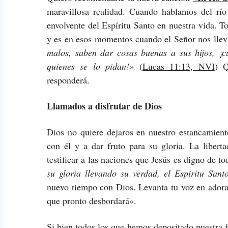
maravillosa realidad. Cuando hablamos del rí
envolvente del Espíritu Santo en nuestra vida. 
y es en esos momentos cuando el Señor nos llev
malos, saben dar cosas buenas a sus hijos, ¡c
quienes se lo pidan!»
(
Lucas 11:13, NVI
) Q
responderá.
Llamados a disfrutar de Dios
Dios no quiere dejaros en nuestro estancamient
con él y a dar fruto para su gloria. La libert
testificar a las naciones que Jesús es digno de t
su gloria llevando su verdad, el Espíritu Santo
nuevo tiempo con Dios. Levanta tu voz en adorac
que pronto desbordará».
Si bien todos los que hemos depositado nuestra fe