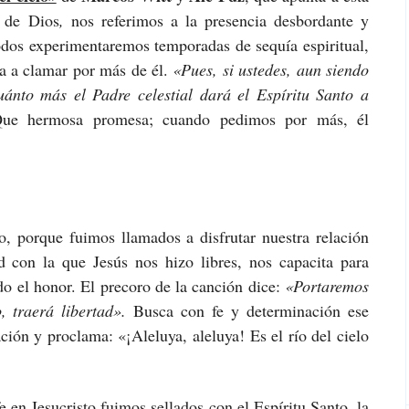
o de Dios
,
nos referimos a la presencia desbordante y
Todos experimentaremos temporadas de sequía espiritual,
a a clamar por más de él.
«Pues, si ustedes, aun siendo
uánto más el Padre celestial dará el Espíritu Santo a
ue hermosa promesa; cuando pedimos por más, él
o, porque fuimos llamados a disfrutar nuestra relación
ad con la que Jesús nos hizo libres, nos capacita para
odo el honor. El precoro de la canción dice:
«Portaremos
, traerá libertad».
Busca con fe y determinación ese
ión y proclama: «¡Aleluya, aleluya! Es el río del cielo
 en Jesucristo fuimos sellados con el Espíritu Santo, la