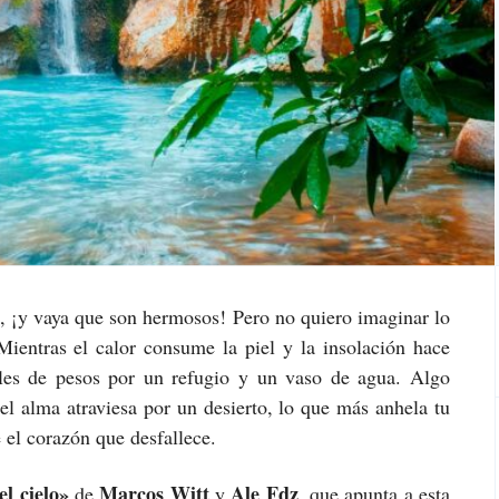
os, ¡y vaya que son hermosos! Pero no quiero imaginar lo
Mientras el calor consume la piel y la insolación hace
miles de pesos por un refugio y un vaso de agua. Algo
 el alma atraviesa por un desierto, lo que más anhela tu
 el corazón que desfallece.
el cielo»
Marcos Witt
Ale Fdz
de
y
, que apunta a esta