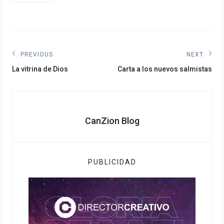
Navegación
PREVIOUS
NEXT
Previous
Next
de
La vitrina de Dios
Carta a los nuevos salmistas
post:
post:
entradas
CanZion Blog
PUBLICIDAD