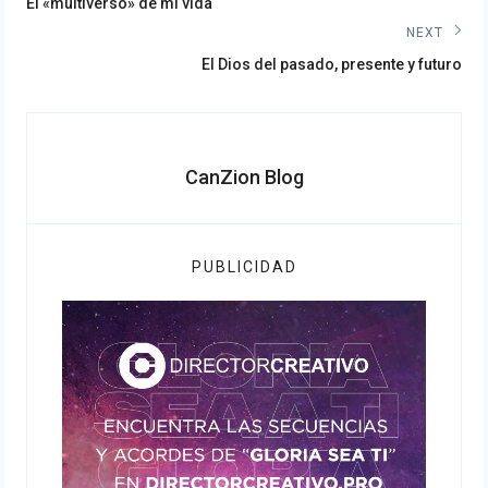
Previous
de
El «multiverso» de mi vida
post:
NEXT
entradas
Next
El Dios del pasado, presente y futuro
post:
CanZion Blog
PUBLICIDAD