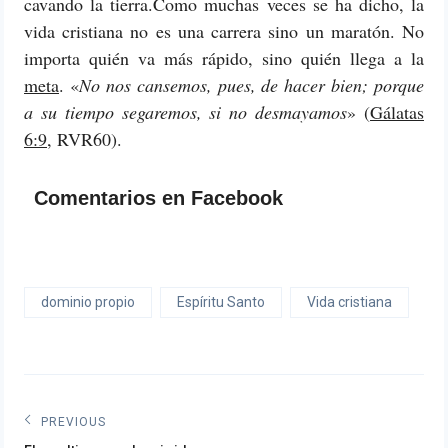
cavando la tierra.
Como muchas veces se ha dicho, la
vida cristiana no es una carrera sino un maratón. No
importa quién va más rápido, sino quién llega a la
meta
. «
No nos cansemos, pues, de hacer bien; porque
a su tiempo segaremos, si no desmayamos
» (
Gálatas
6:9
, RVR60).
Comentarios en Facebook
dominio propio
Espíritu Santo
Vida cristiana
Navegación
PREVIOUS