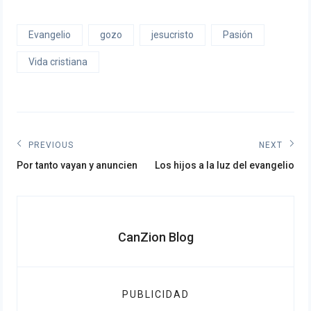
Evangelio
gozo
jesucristo
Pasión
Vida cristiana
Navegación
PREVIOUS
NEXT
Previous
Next
de
Por tanto vayan y anuncien
Los hijos a la luz del evangelio
post:
post:
entradas
CanZion Blog
PUBLICIDAD